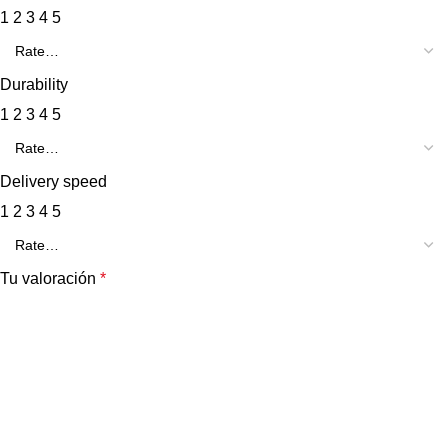
1
2
3
4
5
Durability
1
2
3
4
5
Delivery speed
1
2
3
4
5
Tu valoración
*