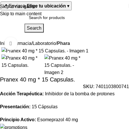
📍
Enviar a
Elige tu ubicación
▾
Skip to navigation
Skip to main content
Search
Inicio
Farmacia
Laboratorio
Phara
Click to enlarge
Pranex 40 mg * 15 Capsulas.
SKU:
7401103800741
Acción Terapéutica:
Inhibidor de la bomba de protones
Presentación:
15 Cápsulas
Principio Activo:
Esomeprazol 40 mg