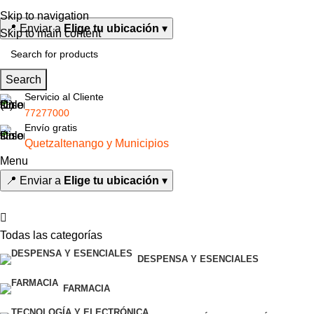
0
Skip to navigation
📍
Enviar a
Elige tu ubicación
▾
Skip to main content
Search
Servicio al Cliente
77277000
Envío gratis
Quetzaltenango y Municipios
Menu
📍
Enviar a
Elige tu ubicación
▾
Todas las categorías
DESPENSA Y ESENCIALES
FARMACIA