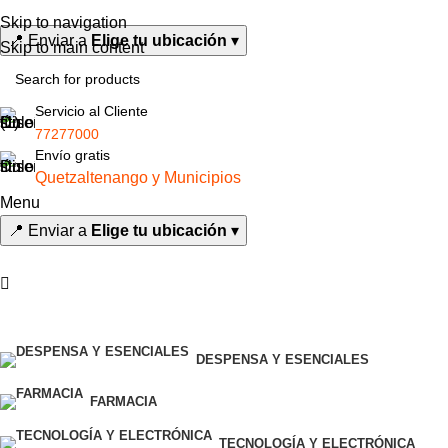
0
Skip to navigation
📍
Enviar a
Elige tu ubicación
▾
Skip to main content
Servicio al Cliente
77277000
Envío gratis
Quetzaltenango y Municipios
Menu
📍
Enviar a
Elige tu ubicación
▾
Todas las categorías
DESPENSA Y ESENCIALES
FARMACIA
TECNOLOGÍA Y ELECTRÓNICA