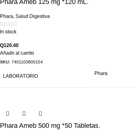
Phara Ameb 125 mg *120 mL.
Phara
,
Salud Digestiva
In stock
Q
120.40
Añadir al carrito
SKU:
7401103800154
Phara
LABORATORIO
Phara Ameb 500 mg *50 Tabletas.