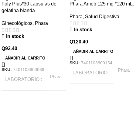
Foly Plus*30 capsulas de
Phara Ameb 125 mg *120 mL.
gelatina blanda
Phara
,
Salud Digestiva
Ginecológicos
,
Phara
In stock
In stock
Q
120.40
Q
92.40
AÑADIR AL CARRITO
AÑADIR AL CARRITO
SKU:
7401103800154
SKU:
7401103900069
Phara
LABORATORIO
Phara
LABORATORIO