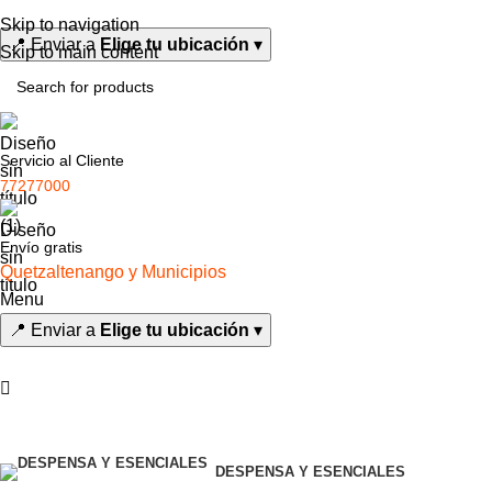
0
Skip to navigation
📍
Enviar a
Elige tu ubicación
▾
Skip to main content
Servicio al Cliente
77277000
Envío gratis
Quetzaltenango y Municipios
Menu
📍
Enviar a
Elige tu ubicación
▾
Todas las categorías
DESPENSA Y ESENCIALES