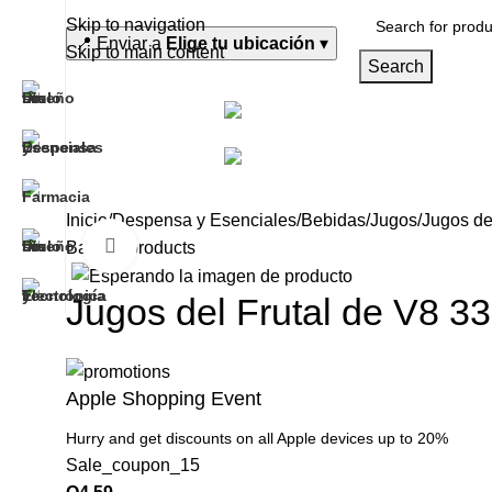
Skip to navigation
📍
Enviar a
Elige tu ubicación
▾
Skip to main content
Search
Despen
Todas las categorías
Tecnol
Inicio
Despensa y Esenciales
Bebidas
Jugos
Jugos de
Click to enlarge
Back to products
Jugos del Frutal de V8 3
Apple Shopping Event
Hurry and get discounts on all Apple devices up to 20%
Sale_coupon_15