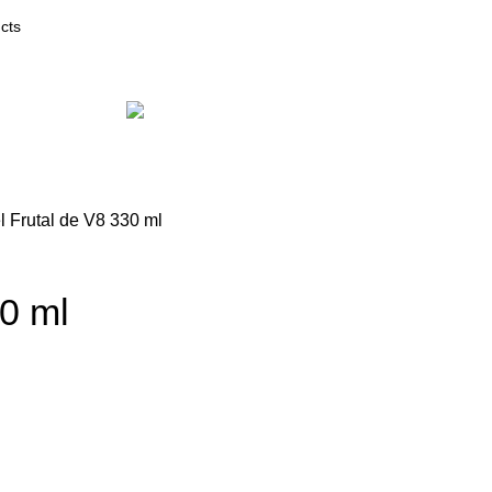
sa y Esenciales
Farmacia
ogía y Electrónica
Content restricted
l Frutal de V8 330 ml
30 ml