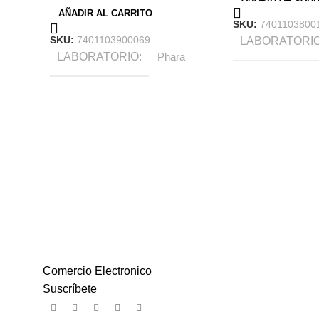
AÑADIR AL CARRITO
SKU:
7401103800
SKU:
7401103900069
LABORATORI
LABORATORIO
Phara
Comercio Electronico
Suscríbete