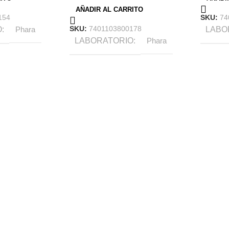
AÑADIR AL CARRITO
154
SKU:
74
SKU:
7401103800178
O
Phara
LABO
LABORATORIO
Phara