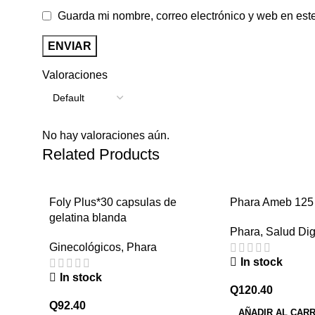
Guarda mi nombre, correo electrónico y web en est
Valoraciones
No hay valoraciones aún.
Related Products
Foly Plus*30 capsulas de
Phara Ameb 125
gelatina blanda
Phara
,
Salud Dig
Ginecológicos
,
Phara
In stock
In stock
Q
120.40
Q
92.40
AÑADIR AL CARR