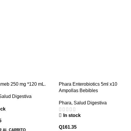
Ameb 250 mg *120 mL.
Phara Enterobiotics 5ml x10
Ampollas Bebibles
Salud Digestiva
Phara
,
Salud Digestiva
ock
In stock
5
Q
161.35
R AL CARRITO