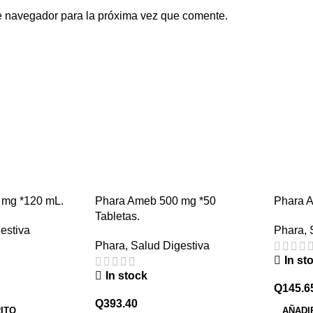
e navegador para la próxima vez que comente.
 mg *120 mL.
Phara Ameb 500 mg *50
Phara 
Tabletas.
estiva
Phara
,
Phara
,
Salud Digestiva
In st
In stock
Q
145.6
Q
393.40
ITO
AÑADI