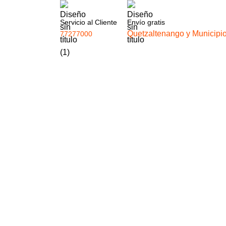
Servicio al Cliente
Envío gratis
Quetzaltenango y Municipi
77277000
USA
USD
Login / Register
Q
0.