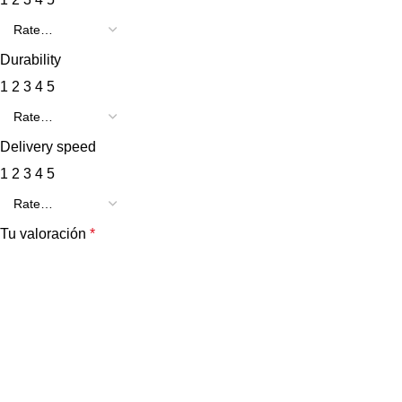
Durability
1
2
3
4
5
Delivery speed
1
2
3
4
5
Tu valoración
*