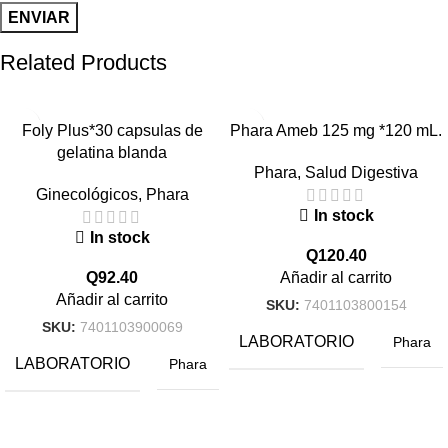
Related Products
Foly Plus*30 capsulas de
Phara Ameb 125 mg *120 mL.
gelatina blanda
Phara
,
Salud Digestiva
Ginecológicos
,
Phara
In stock
In stock
Q
120.40
Q
92.40
Añadir al carrito
Añadir al carrito
SKU:
7401103800154
SKU:
7401103900069
LABORATORIO
Phara
LABORATORIO
Phara