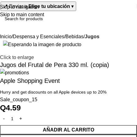
📍
Enviar a
Elige tu ubicación
▾
Skip to navigation
Skip to main content
Inicio
Despensa y Esenciales
Bebidas
Jugos
Click to enlarge
Jugos del Frutal de Pera 330 ml. (copia)
Apple Shopping Event
Hurry and get discounts on all Apple devices up to 20%
Sale_coupon_15
Q
4.59
AÑADIR AL CARRITO