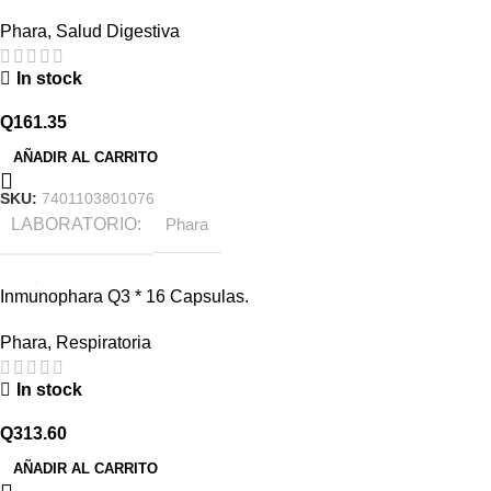
Phara
,
Salud Digestiva
In stock
Q
161.35
AÑADIR AL CARRITO
SKU:
7401103801076
LABORATORIO
Phara
Inmunophara Q3 * 16 Capsulas.
Phara
,
Respiratoria
In stock
Q
313.60
AÑADIR AL CARRITO