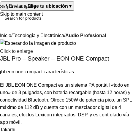
📍
Enviar a
Elige tu ubicación
▾
Skip to navigation
Skip to main content
Inicio
Tecnología y Electrónica
Audio Profesional
Click to enlarge
JBL Pro – Speaker – EON ONE Compact
jbl eon one compact características
El JBL EON ONE Compact es un sistema PA portátil «todo en
uno» de 8 pulgadas, con batería recargable (hasta 12 horas) y
conectividad Bluetooth. Ofrece 150W de potencia pico, un SPL
máximo de 112 dB y cuenta con un mezclador digital de 4
canales, efectos Lexicon integrados, DSP, y es controlado vía
app móvil.
Takarhi