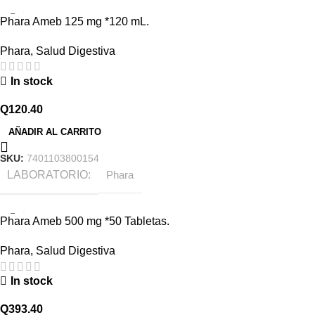
Phara Ameb 125 mg *120 mL.
Phara
,
Salud Digestiva
In stock
Q
120.40
AÑADIR AL CARRITO
SKU:
7401103800154
LABORATORIO
Phara
Phara Ameb 500 mg *50 Tabletas.
Phara
,
Salud Digestiva
In stock
Q
393.40