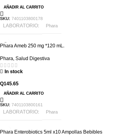
AÑADIR AL CARRITO
SKU:
7401103800178
LABORATORIO
Phara
Phara Ameb 250 mg *120 mL.
Phara
,
Salud Digestiva
In stock
Q
145.65
AÑADIR AL CARRITO
SKU:
7401103800161
LABORATORIO
Phara
Phara Enterobiotics 5ml x10 Ampollas Bebibles