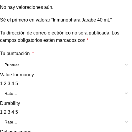
No hay valoraciones aún.
Sé el primero en valorar “Inmunophara Jarabe 40 mL”
Tu dirección de correo electrónico no será publicada.
Los
campos obligatorios están marcados con
*
Tu puntuación
*
Value for money
1
2
3
4
5
Durability
1
2
3
4
5
Delivery speed