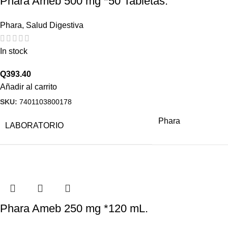
Phara Ameb 500 mg *50 Tabletas.
Phara
,
Salud Digestiva
In stock
Q
393.40
Añadir al carrito
SKU:
7401103800178
Phara
LABORATORIO
Phara Ameb 250 mg *120 mL.