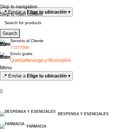
Skip to navigation
📍
Enviar a
Elige tu ubicación
▾
Skip to main content
Search
Servicio al Cliente
77277000
Envío gratis
Quetzaltenango y Municipios
Menu
📍
Enviar a
Elige tu ubicación
▾
Todas las categorías
DESPENSA Y ESENCIALES
FARMACIA