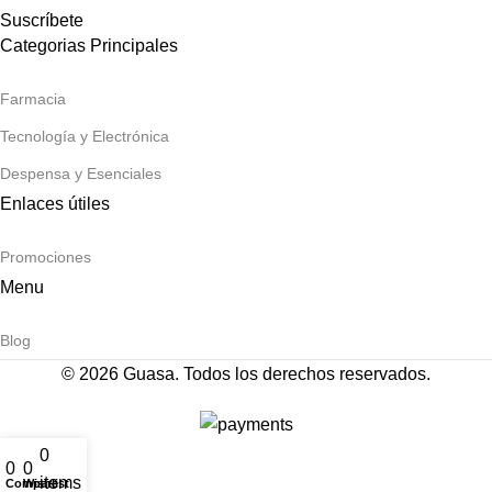
Suscríbete
Categorias Principales
Farmacia
Tecnología y Electrónica
Despensa y Esenciales
Enlaces útiles
Promociones
Menu
Blog
© 2026 Guasa. Todos los derechos reservados.
0
0
0
items
Compare
Wishlist