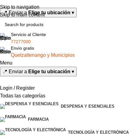
Skip to navigation
📍
Enviar a
Elige tu ubicación
▾
Skip to main content
Servicio al Cliente
77277000
Envío gratis
Quetzaltenango y Municipios
Menu
📍
Enviar a
Elige tu ubicación
▾
Login / Register
Todas las categorías
DESPENSA Y ESENCIALES
FARMACIA
TECNOLOGÍA Y ELECTRÓNICA