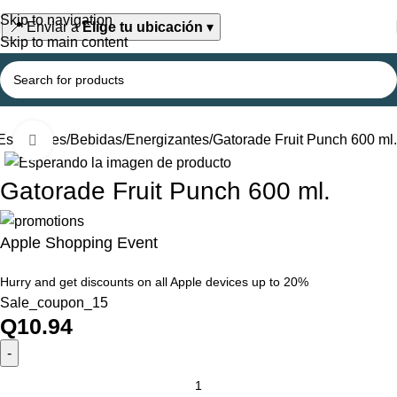
Skip to navigation
📍
Enviar a
Elige tu ubicación
▾
Skip to main content
Esenciales
Bebidas
Energizantes
Gatorade Fruit Punch 600 ml.
Click to enlarge
Gatorade Fruit Punch 600 ml.
Apple Shopping Event
Hurry and get discounts on all Apple devices up to 20%
Sale_coupon_15
Q
10.94