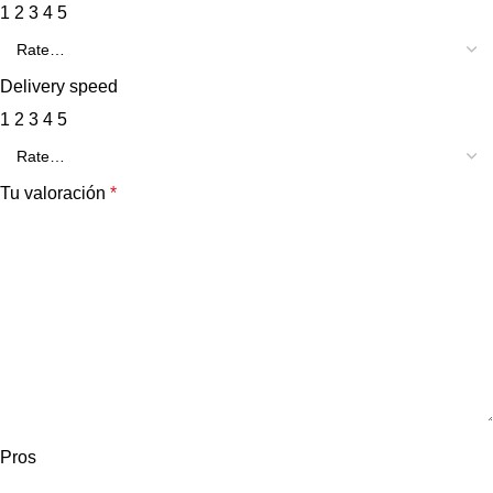
1
2
3
4
5
Delivery speed
1
2
3
4
5
Tu valoración
*
Pros