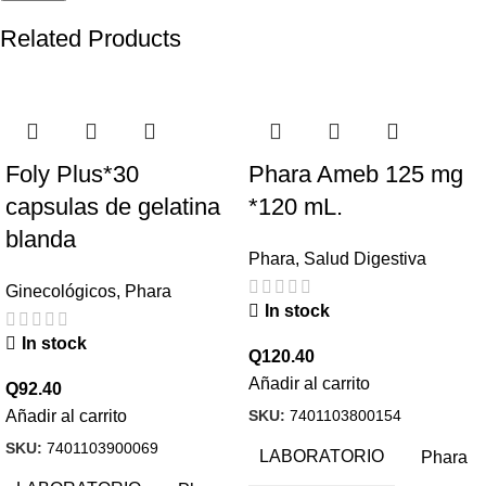
Related Products
Foly Plus*30
Phara Ameb 125 mg
capsulas de gelatina
*120 mL.
blanda
Phara
,
Salud Digestiva
Ginecológicos
,
Phara
In stock
In stock
Q
120.40
Añadir al carrito
Q
92.40
SKU:
7401103800154
Añadir al carrito
SKU:
7401103900069
LABORATORIO
Phara