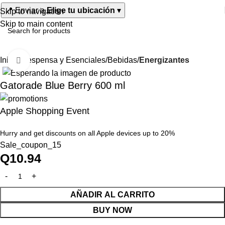
📍
Enviar a
Elige tu ubicación
▾
Skip to navigation
Skip to main content
Inicio
Despensa y Esenciales
Bebidas
Energizantes
Click to enlarge
Gatorade Blue Berry 600 ml
Apple Shopping Event
Hurry and get discounts on all Apple devices up to 20%
Sale_coupon_15
Q
10.94
AÑADIR AL CARRITO
BUY NOW