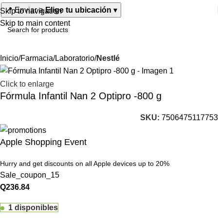
📍
Enviar a
Elige tu ubicación
▾
Skip to navigation
Skip to main content
Inicio
Farmacia
Laboratorio
Nestlé
Click to enlarge
Fórmula Infantil Nan 2 Optipro -800 g
SKU:
7506475117753
Apple Shopping Event
Hurry and get discounts on all Apple devices up to 20%
Sale_coupon_15
Q
236.84
1 disponibles