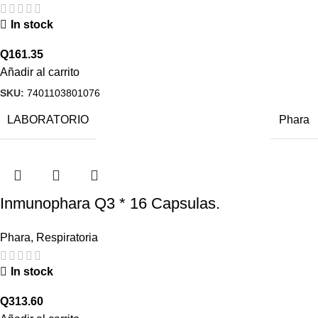
In stock
Q
161.35
Añadir al carrito
SKU:
7401103801076
LABORATORIO
Phara
Inmunophara Q3 * 16 Capsulas.
Phara
,
Respiratoria
In stock
Q
313.60