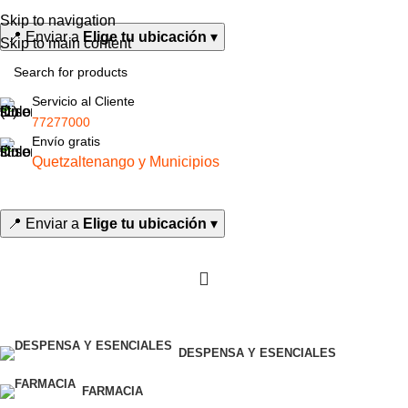
Skip to navigation
📍
Enviar a
Elige tu ubicación
▾
Skip to main content
Servicio al Cliente
77277000
Envío gratis
Quetzaltenango y Municipios
📍
Enviar a
Elige tu ubicación
▾
Todas las categorías
DESPENSA Y ESENCIALES
FARMACIA