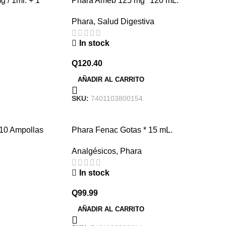
 / 1ml. + 1
Phara Ameb 125 mg *120 mL.
Phara
,
Salud Digestiva
In stock
Q
120.40
AÑADIR AL CARRITO
SKU:
7401103800154
x10 Ampollas
Phara Fenac Gotas * 15 mL.
Analgésicos
,
Phara
In stock
Q
99.99
AÑADIR AL CARRITO