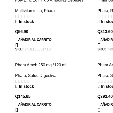
Foly Zinc 10 ml x 5 Ampollas Bebibles
Inmunop
Multivitaminica
,
Phara
Phara
,
R
In stock
In sto
Q
56.90
Q
313.60
AÑADIR AL CARRITO
AÑADIR
SKU:
7401103801410
SKU:
740
Phara Ameb 250 mg *120 mL.
Phara A
Phara
,
Salud Digestiva
Phara
,
S
In stock
In sto
Q
145.65
Q
393.40
AÑADIR AL CARRITO
AÑADIR