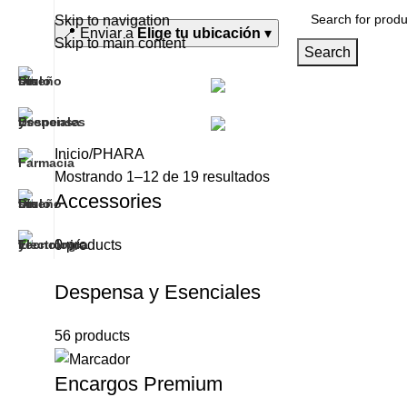
0
Skip to navigation
📍
Enviar a
Elige tu ubicación
▾
Skip to main content
Search
Des
Todas las categorías
Te
Inicio
PHARA
Mostrando 1–12 de 19 resultados
Accessories
0 products
Despensa y Esenciales
56 products
Encargos Premium