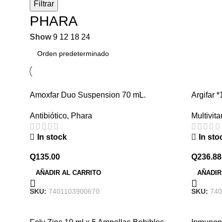
Filtrar
PHARA
Show
9
12
18
24
Amoxfar Duo Suspension 70 mL.
Argifar 
Antibiótico
,
Phara
Multivit
In stock
In sto
Q
135.00
Q
236.88
AÑADIR AL CARRITO
AÑADIR
SKU:
7401103900670
SKU:
740