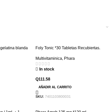
 gelatina blanda
Foly Tonic *30 Tabletas Recubiertas.
Multivitaminica
,
Phara
In stock
Q
111.58
AÑADIR AL CARRITO
SKU:
7401103800031