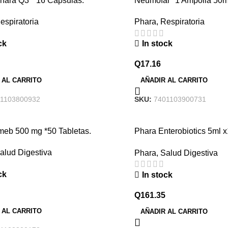
hara Q3 * 16 Capsulas.
Neumofar *1 Ampolla 50mg
Gratis
espiratoria
Phara
,
Respiratoria
ck
In stock
Q
17.16
 AL CARRITO
AÑADIR AL CARRITO
1103800932
SKU:
7401103900731
meb 500 mg *50 Tabletas.
Phara Enterobiotics 5ml 
Bebibles
alud Digestiva
Phara
,
Salud Digestiva
ck
In stock
Q
161.35
 AL CARRITO
AÑADIR AL CARRITO