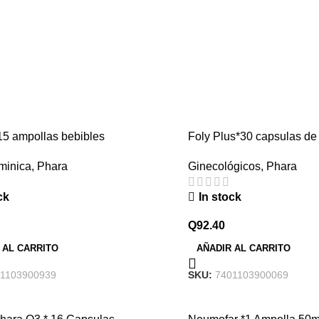
*15 ampollas bebibles
Foly Plus*30 capsulas de
aminica
,
Phara
Ginecológicos
,
Phara
ck
In stock
Q
92.40
 AL CARRITO
AÑADIR AL CARRITO
1103900939
SKU:
7401103900069