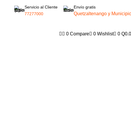
Servicio al Cliente
Envío gratis
Quetzaltenango y Municipi
77277000
USA
USD
0
Compare
0
Wishlist
0
Q
0.