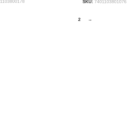
1103800178
SKU:
7401103801076
1
2
→