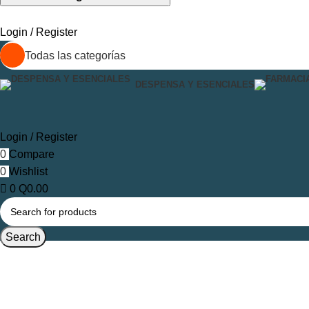
Login / Register
Todas las categorías
DESPENSA Y ESENCIALES
Login / Register
0
Compare
0
Wishlist
0
Q
0.00
Search