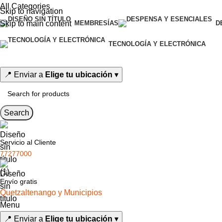
All Categories
Skip to navigation
Skip to main content
MEMBRESÍAS
D
TECNOLOGÍA Y ELECTRÓNICA
📍
Enviar a
Elige tu ubicación
▾
Search
Servicio al Cliente
77277000
Envío gratis
Quetzaltenango y Municipios
Menu
📍
Enviar a
Elige tu ubicación
▾