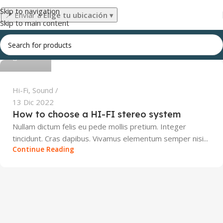
Skip to navigation
📍
Enviar a
Elige tu ubicación
▾
Skip to main content
admin
0
Hi-Fi
,
Sound
13 Dic 2022
How to choose a HI-FI stereo system
Nullam dictum felis eu pede mollis pretium. Integer
tincidunt. Cras dapibus. Vivamus elementum semper nisi...
Continue Reading