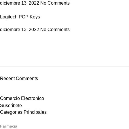
diciembre 13, 2022
No Comments
Logitech POP Keys
diciembre 13, 2022
No Comments
ON SALE
HP Envy 34
Recent Comments
To Shop
Comercio Electronico
Suscríbete
Categorias Principales
Farmacia