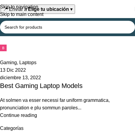
Skip to navigation
📍
Enviar a
Elige tu ubicación
▾
Skip to main content
admin
0
Gaming
,
Laptops
13 Dic 2022
diciembre 13, 2022
Best Gaming Laptop Models
At solmen va esser necessi far uniform grammatica,
pronunciation e plu sommun paroles...
Continue reading
Categorías