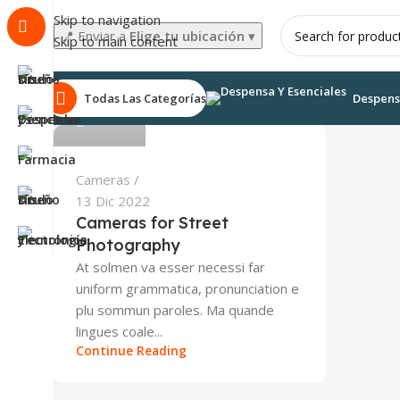
Skip to navigation
📍
Enviar a
Elige tu ubicación
▾
Skip to main content
admin
Todas Las Categorías
Despens
0
Cameras
13 Dic 2022
Cameras for Street
Photography
At solmen va esser necessi far
uniform grammatica, pronunciation e
plu sommun paroles. Ma quande
lingues coale...
Continue Reading