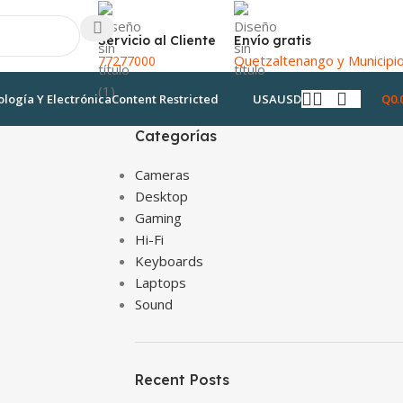
Servicio al Cliente
Envío gratis
Quetzaltenango y Municipi
77277000
Q
0.
logía Y Electrónica
Content Restricted
USA
USD
Categorías
Cameras
Desktop
Gaming
Hi-Fi
Keyboards
Laptops
Sound
Recent Posts