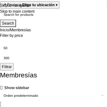
📍
Enviar a
Elige tu ubicación
▾
Skip to navigation
Skip to main content
Search
Inicio
Membresías
Filter by price
Filtrar
Membresías
Show sidebar