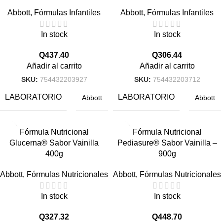
Abbott
,
Fórmulas Infantiles
Abbott
,
Fórmulas Infantiles
In stock
In stock
Q
437.40
Q
306.44
Añadir al carrito
Añadir al carrito
SKU:
754432203927
SKU:
754432203712
LABORATORIO
LABORATORIO
Abbott
Abbott
Fórmula Nutricional
Fórmula Nutricional
Glucerna® Sabor Vainilla
Pediasure® Sabor Vainilla –
400g
900g
Abbott
,
Fórmulas Nutricionales
Abbott
,
Fórmulas Nutricionales
In stock
In stock
Q
327.32
Q
448.70