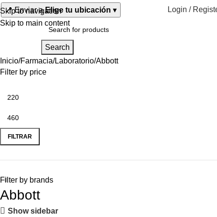
Login / Regist
📍
Enviar a
Elige tu ubicación
▾
Skip to navigation
Skip to main content
Search
Inicio
Farmacia
Laboratorio
Abbott
Filter by price
FILTRAR
Filter by brands
Abbott
Show sidebar