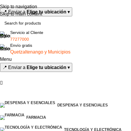
0
Skip to navigation
📍
Enviar a
Elige tu ubicación
▾
Skip to main content
Servicio al Cliente
77277000
Envío gratis
Quetzaltenango y Municipios
Menu
📍
Enviar a
Elige tu ubicación
▾
Todas las categorías
DESPENSA Y ESENCIALES
FARMACIA
TECNOLOGÍA Y ELECTRÓNICA