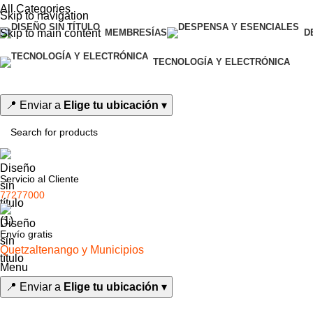
0
All Categories
Skip to navigation
Skip to main content
MEMBRESÍAS
D
TECNOLOGÍA Y ELECTRÓNICA
📍
Enviar a
Elige tu ubicación
▾
Servicio al Cliente
77277000
Envío gratis
Quetzaltenango y Municipios
Menu
📍
Enviar a
Elige tu ubicación
▾