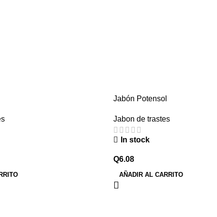
Jabón Potensol
es
Jabon de trastes
In stock
Q
6.08
RRITO
AÑADIR AL CARRITO