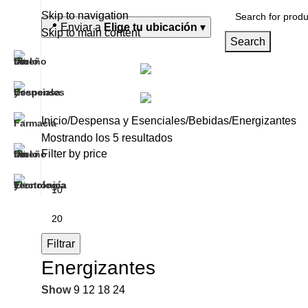
Skip to navigation
📍
Enviar a
Elige tu ubicación
▾
Skip to main content
Search
Despen
Todas las categorías
Tecnol
Inicio
Despensa y Esenciales
Bebidas
Energizantes
Mostrando los 5 resultados
Filter by price
Filtrar
Energizantes
Show
9
12
18
24