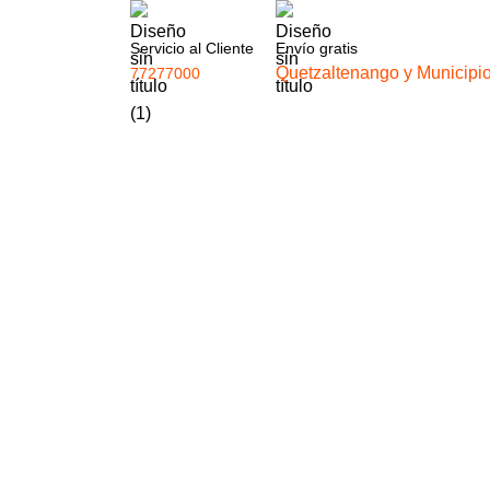
Servicio al Cliente
Envío gratis
Quetzaltenango y Municipi
77277000
USA
USD
Login / Register
Q
0.